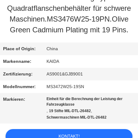
Quadratflanschenbehälter für schwere
QUALITÄTSKONTROLLE
Maschinen.MS3476W25-19PN.Olive
Green Cadmium Plating mit 19 Pins.
NEUIGKEITEN
Place of Origin:
China
RECHTSSACHEN
Markenname:
KAIDA
Zertifizierung:
AS9001&GJB9001
BITTE UM
Modellnummer:
MS3472W25-19SN
EIN
Markieren:
Einheit für die Berechnung der Leistung der
ANGEBOT
Fahrzeugklasse
,
,
19 Stifte MIL-DTL-26482
Schwermaschinen MIL-DTL-26482
SITEMAP
KONTAKT!