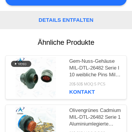
PRIVACY
DETAILS ENTFALTEN
POLICY
Ähnliche Produkte
Gem-Nuss-Gehäuse
MIL-DTL-26482 Serie I
10 weibliche Pins Mil
DTL 26482
20$-50$ MOQ:5 PCS
Steckverbinder
KONTAKT
Olivengrünes Cadmium
MIL-DTL-26482 Serie 1
Aluminiumlegierte
Schale Mil DTL 26482 I