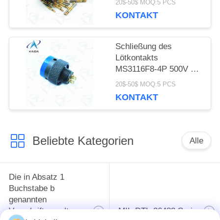
20$-50$ MOQ:5 PCS
KONTAKT
Schließung des
Lötkontakts
MS3116F8-4P 500V Mil
26482 Stecker
20$-50$ MOQ:5 PCS
Olivengrün Cadmium
KONTAKT
Beliebte Kategorien
Alle
Die in Absatz 1
Buchstabe b
genannten
Vorschriften gelten
MIL-DTL-26482 Serie