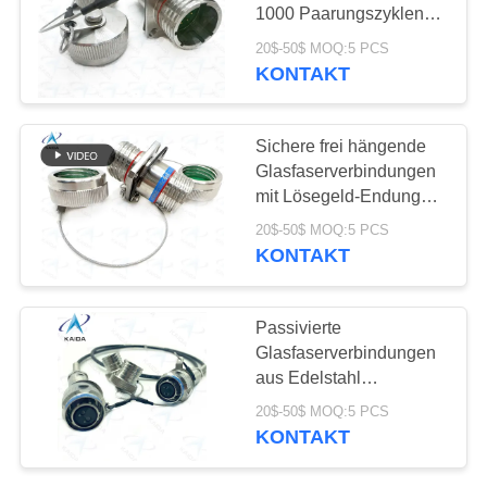
1000 Paarungszyklen
der Verbindungsdauer
20$-50$ MOQ:5 PCS
KONTAKT
Sichere frei hängende
Glasfaserverbindungen
mit Lösegeld-Endung
und Montage in einem
20$-50$ MOQ:5 PCS
hermetischen
KONTAKT
Empfänger J599A8
20KC04C1N-S
Passivierte
Glasfaserverbindungen
aus Edelstahl
2*J599/26KB02B1N-8.0
20$-50$ MOQ:5 PCS
((GD)
KONTAKT