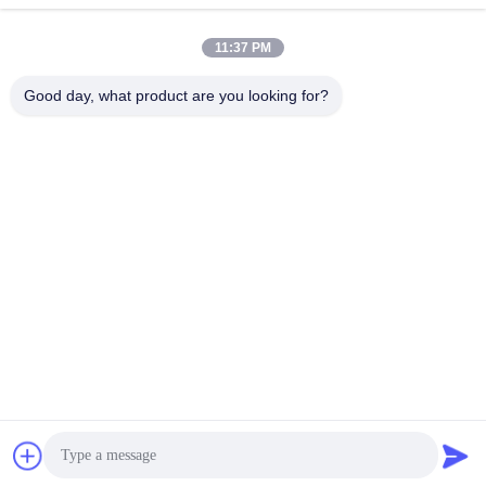
11:37 PM
Kreisförmiges
Mit einer Breite von
elektrisches
mehr als 20 mm
Good day, what product are you looking for?
Steckverbinder
Verbindungen aus
J14 Steckverbinder
Glasfasern
Verbindungszubehör
Verbindungskabel
Unterzeichnen
Sie