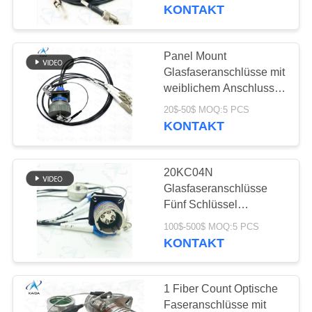
DTL-26482 Serie Ii
KONTAKT
NEUIGKEITEN
Panel Mount
RECHTSSACHEN
Glasfaseranschlüsse mit
weiblichem Anschluss
Anbau Ausgedehnter
BITTE UM
20$-50$ MOQ:5 PCS
Strahl
KONTAKT
EIN
Glasfaseranschluss
J599E8/20MWC04N
ANGEBOT
20KC04N
Glasfaseranschlüsse
SITEMAP
Fünf Schlüssel
ARINC801 Anschluss
100$-500$ MOQ:5 PCS
Anti Misinsertion
KONTAKT
PRIVACY
POLICY
1 Fiber Count Optische
Faseranschlüsse mit