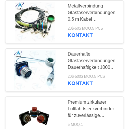
Metallverbindung
Glasfaserverbindungen
0,5 m Kabel
Glasfaserverbindung
20$-50$ MOQ:5 PCS
KONTAKT
Dauerhafte
Glasfaserverbindungen
Dauerhaftigkeit 1000
Paarungszyklen
20$-500$ MOQ:5 PCS
KONTAKT
Premium zirkularer
Luftfahrtsteckverbinder
für zuverlässige
männliche
5 MOQ:1
Kabelmontage