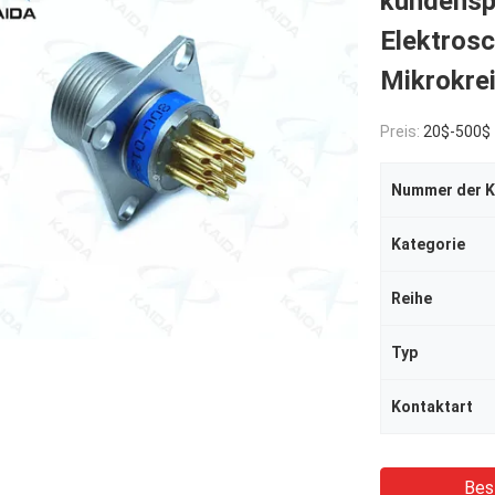
kundensp
Elektrosc
Mikrokre
Preis:
20$-500$
Kategorie
Reihe
Typ
Kontaktart
Bes