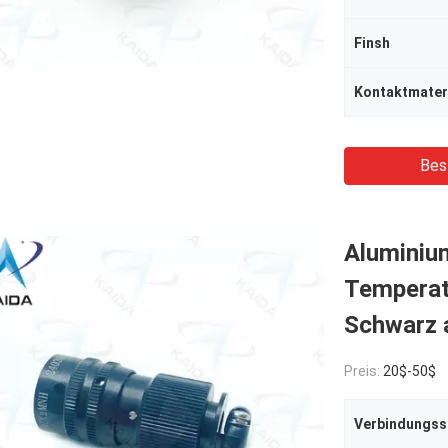
Finsh
Kontaktmater
Bes
Alumini
Temperatu
Schwarz 
Preis:
20$-50$
Verbindungss