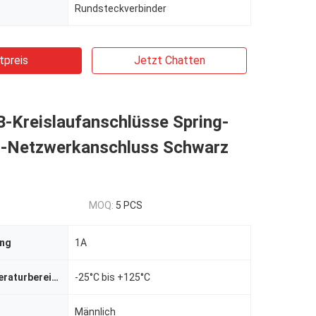
Rundsteckverbinder
tpreis
Jetzt Chatten
-Kreislaufanschlüsse Spring-
l-Netzwerkanschluss Schwarz
MOQ:
5 PCS
ing
1A
Betriebstemperaturbereich
-25°C bis +125°C
Männlich