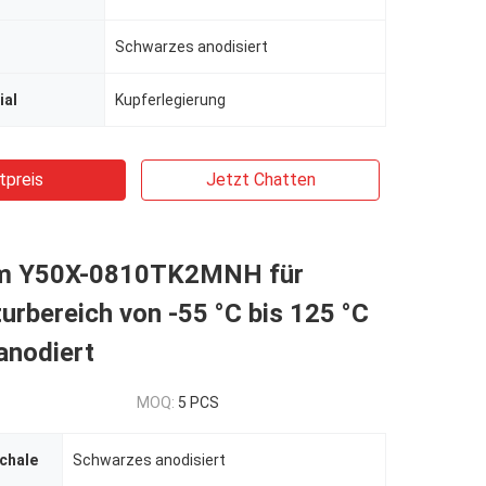
Schwarzes anodisiert
ial
Kupferlegierung
tpreis
Jetzt Chatten
um Y50X-0810TK2MNH für
rbereich von -55 °C bis 125 °C
anodiert
MOQ:
5 PCS
chale
Schwarzes anodisiert