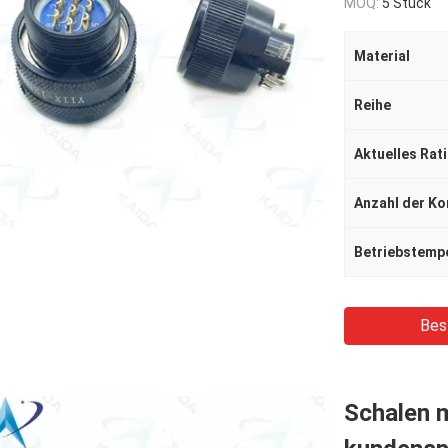
MOQ:
5 Stück
Material
Reihe
Aktuelles Rat
Anzahl der Ko
Betriebstemp
Bes
Schalen m