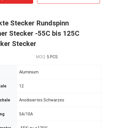
kte Stecker Rundspinn
her Stecker -55C bis 125C
ker Stecker
MOQ:
5 PCS
Aluminium
hale
12
chale
Anodisiertes Schwarzes
ing
5A/10A