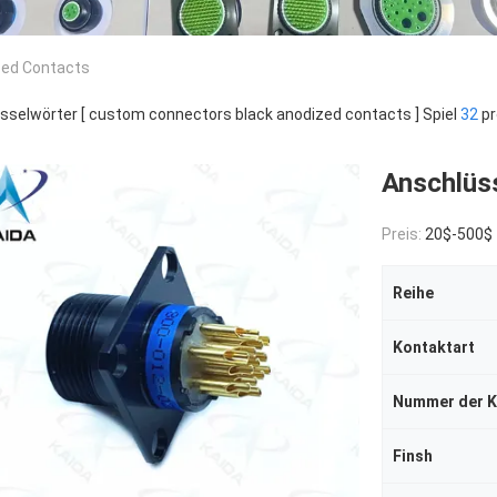
zed Contacts
sselwörter [ custom connectors black anodized contacts ] Spiel
32
pr
Anschlüss
Preis:
20$-500$
Reihe
Kontaktart
Finsh