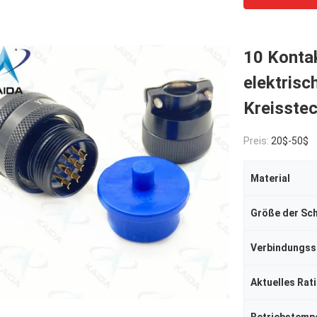
10 Konta
elektrisc
Kreisstec
Preis:
20$-50$
Material
Größe der Sc
Verbindungss
Aktuelles Rat