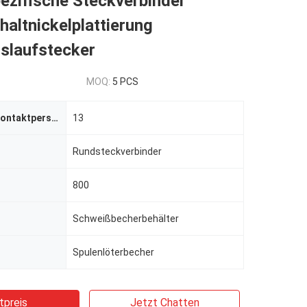
ezifische Steckverbinder
haltnickelplattierung
islaufstecker
MOQ:
5 PCS
Nummer der Kontaktperson
13
Rundsteckverbinder
800
Schweißbecherbehälter
Spulenlöterbecher
tpreis
Jetzt Chatten