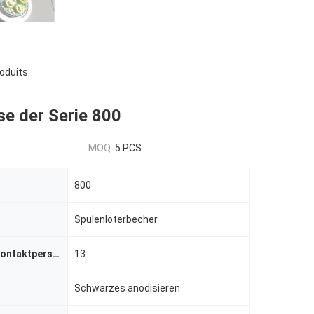
oduits.
e der Serie 800
MOQ:
5 PCS
800
Spulenlöterbecher
Nummer der Kontaktperson
13
Schwarzes anodisieren