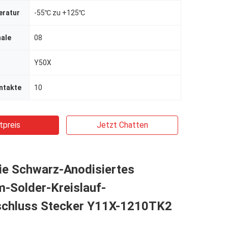
eratur
-55℃ zu +125℃
hale
08
Y50X
ntakte
10
tpreis
Jetzt Chatten
ie Schwarz-Anodisiertes
-Solder-Kreislauf-
chluss Stecker Y11X-1210TK2