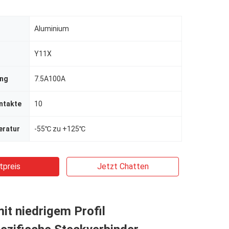
Aluminium
Y11X
ing
7.5A100A
ntakte
10
eratur
-55℃ zu +125℃
tpreis
Jetzt Chatten
it niedrigem Profil