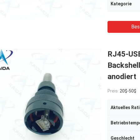
Kategorie
Bes
RJ45-USB
Backshel
anodiert
Preis:
20$-50$
Aktuelles Rat
Geschlecht