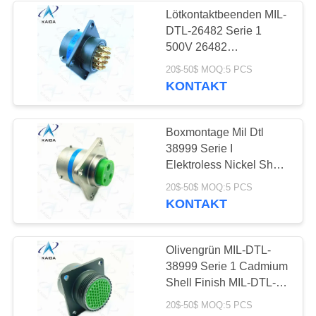
Lötkontaktbeenden MIL-
DTL-26482 Serie 1
41
500V 26482
Stecker.MS3112E14-
20$-50$ MOQ:5 PCS
Verbindungszubehör
19S
KONTAKT
Boxmontage Mil Dtl
38999 Serie I
Elektroless Nickel Shell
Mil Dtl
5
20$-50$ MOQ:5 PCS
38999m.MS27505E15F03PN
KONTAKT
Verbindungskabel
Olivengrün MIL-DTL-
38999 Serie 1 Cadmium
Shell Finish MIL-DTL-
38999 Steckverbinder
20$-50$ MOQ:5 PCS