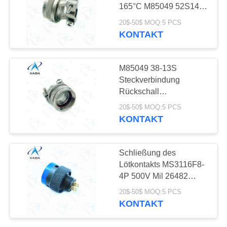
165°C M85049 52S14N
Selbstschließung
20$-50$ MOQ:5 PCS
KONTAKT
15
J14 Steckverbinder
M85049 38-13S
Steckverbindung
Rückschall
Dehnungsentlastung
20$-50$ MOQ:5 PCS
Gerade Kabel Klammer
KONTAKT
M85049 Rückschall
11
Schließung des
Verbindungen aus
Lötkontakts MS3116F8-
4P 500V Mil 26482
Glasfasern
Stecker Olivengrün
20$-50$ MOQ:5 PCS
Cadmium
KONTAKT