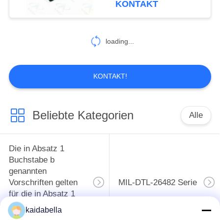
KONTAKT
32
Kundenspezifische
loading...
Verbindungsstücke
KONTAKT!
Beliebte Kategorien
Alle
4
USB-
Die in Absatz 1
Kreislaufanschlüsse
Buchstabe b
genannten
Vorschriften gelten
MIL-DTL-26482 Serie
für die in Absatz 1
Buchstabe b
kaidabella
genannten