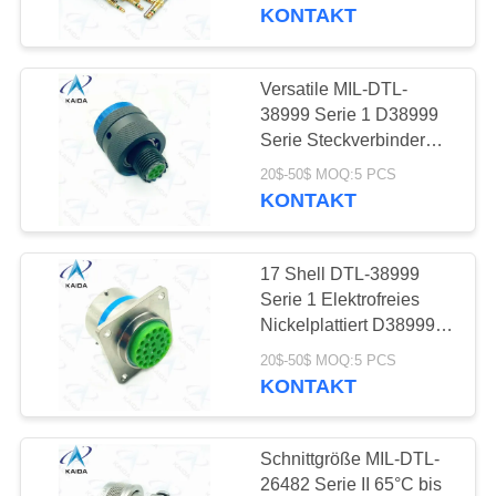
KONTAKT
NEUIGKEITEN
Versatile MIL-DTL-
51
RECHTSSACHEN
38999 Serie 1 D38999
Kreisförmiges
Serie Steckverbinder
Kadmium 6 männliche
BITTE UM
elektrisches
20$-50$ MOQ:5 PCS
Pins
KONTAKT
EIN
Steckverbinder
ANGEBOT
17 Shell DTL-38999
Serie 1 Elektrofreies
SITEMAP
Nickelplattiert D38999
45
Steckverbinder
20$-50$ MOQ:5 PCS
Mit einer Breite von
KONTAKT
PRIVACY
mehr als 20 mm
POLICY
Schnittgröße MIL-DTL-
26482 Serie II 65°C bis