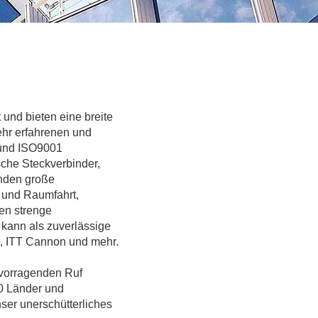
 und bieten eine breite
ehr erfahrenen und
 und ISO9001
sche Steckverbinder,
nden große
 und Raumfahrt,
en strenge
kann als zuverlässige
n, ITT Cannon und mehr.
ervorragenden Ruf
0 Länder und
ser unerschütterliches