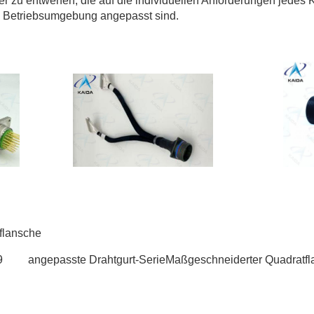
er zu entwerfen, die auf die individuellen Anforderungen jedes
e Betriebsumgebung angepasst sind.
flansche
9
angepasste Drahtgurt-Serie
Maßgeschneiderter Quadratfl