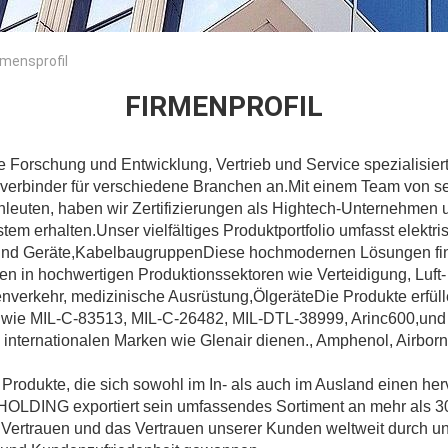
mensprofil
FIRMENPROFIL
 Forschung und Entwicklung, Vertrieb und Service spezialisiert
ckverbinder für verschiedene Branchen an.Mit einem Team von s
chleuten, haben wir Zertifizierungen als Hightech-Unternehmen
m erhalten.Unser vielfältiges Produktportfolio umfasst elektri
und Geräte,KabelbaugruppenDiese hochmodernen Lösungen fi
 in hochwertigen Produktionssektoren wie Verteidigung, Luft-
verkehr, medizinische Ausrüstung,ÖlgeräteDie Produkte erfüll
wie MIL-C-83513, MIL-C-26482, MIL-DTL-38999, Arinc600,und 
 internationalen Marken wie Glenair dienen., Amphenol, Airbor
e Produkte, die sich sowohl im In- als auch im Ausland einen h
OLDING exportiert sein umfassendes Sortiment an mehr als 3
ertrauen und das Vertrauen unserer Kunden weltweit durch un