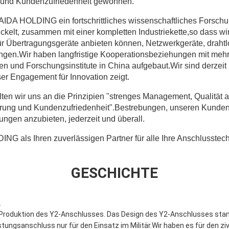
t und Kundenzufriedenheit gewonnen.
KAIDA HOLDING ein fortschrittliches wissenschaftliches Forsch
ckelt, zusammen mit einer kompletten Industriekette,so dass w
r Übertragungsgeräte anbieten können, Netzwerkgeräte, draht
gen.Wir haben langfristige Kooperationsbeziehungen mit mehr
en und Forschungsinstitute in China aufgebaut.Wir sind derzeit 
er Engagement für Innovation zeigt.
 wir uns an die Prinzipien "strenges Management, Qualität an 
erung und Kundenzufriedenheit".Bestrebungen, unseren Kunden 
ungen anzubieten, jederzeit und überall.
G als Ihren zuverlässigen Partner für alle Ihre Anschlusstech
GESCHICHTE
.
 Produktion des Y2-Anschlusses. Das Design des Y2-Anschlusses sta
stungsanschluss nur für den Einsatz im Militär.Wir haben es für den ziv