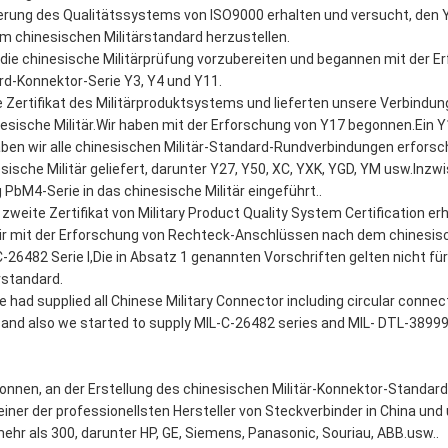
zierung des Qualitätssystems von lSO9000 erhalten und versucht, den
em chinesischen Militärstandard herzustellen.
die chinesische Militärprüfung vorzubereiten und begannen mit der E
rd-Konnektor-Serie Y3, Y4 und Y11.
e Zertifikat des Militärproduktsystems und lieferten unsere Verbindun
inesische Militär.Wir haben mit der Erforschung von Y17 begonnen.Ein 
ben wir alle chinesischen Militär-Standard-Rundverbindungen erforsc
sche Militär geliefert, darunter Y27, Y50, XC, YXK, YGD, YM usw.Inzw
 PbM4-Serie in das chinesische Militär eingeführt..
zweite Zertifikat von Military Product Quality System Certification erh
ir mit der Erforschung von Rechteck-Anschlüssen nach dem chinesisc
26482 Serie I,Die in Absatz 1 genannten Vorschriften gelten nicht für 
ärstandard.
 had supplied all Chinese Military Connector including circular connec
 and also we started to supply MIL-C-26482 series and MIL- DTL-38999
onnen, an der Erstellung des chinesischen Militär-Konnektor-Standar
 einer der professionellsten Hersteller von Steckverbinder in China und
hr als 300, darunter HP, GE, Siemens, Panasonic, Souriau, ABB.usw..