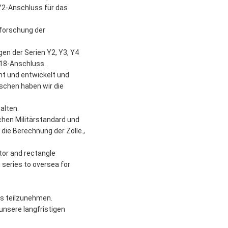
 Y2-Anschluss für das
rforschung der
gen der Serien Y2, Y3, Y4
Y18-Anschluss.
ht und entwickelt und
ischen haben wir die
alten.
hen Militärstandard und
die Berechnung der Zölle.,
tor and rectangle
 series to oversea for
ds teilzunehmen.
 unsere langfristigen