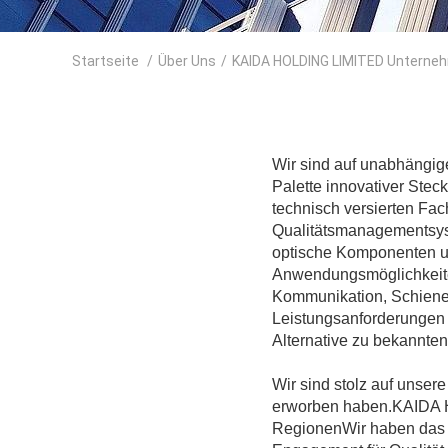
Startseite
/
Über Uns
/
KAIDA HOLDING LIMITED Unterneh
Wir sind auf unabhängige
Palette innovativer Ste
technisch versierten Fa
Qualitätsmanagementsyste
optische Komponenten 
Anwendungsmöglichkeiten
Kommunikation, Schienen
Leistungsanforderungen 
Alternative zu bekannten
Wir sind stolz auf unser
erworben haben.KAIDA H
RegionenWir haben das V