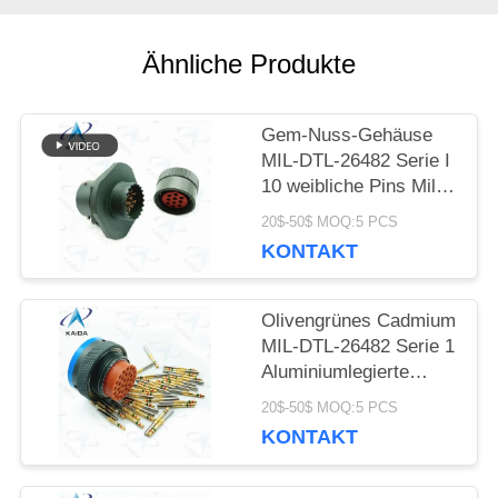
PRIVACY
Ähnliche Produkte
POLICY
Gem-Nuss-Gehäuse
MIL-DTL-26482 Serie I
10 weibliche Pins Mil
DTL 26482
20$-50$ MOQ:5 PCS
Steckverbinder
KONTAKT
Olivengrünes Cadmium
MIL-DTL-26482 Serie 1
Aluminiumlegierte
Schale Mil DTL 26482 I
20$-50$ MOQ:5 PCS
KONTAKT