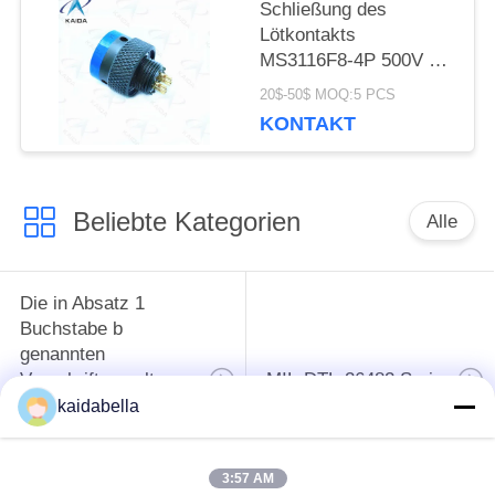
Schließung des
Lötkontakts
MS3116F8-4P 500V Mil
26482 Stecker
20$-50$ MOQ:5 PCS
Olivengrün Cadmium
KONTAKT
Beliebte Kategorien
Alle
Die in Absatz 1
Buchstabe b
genannten
Vorschriften gelten
MIL-DTL-26482 Serie
für die in Absatz 1
kaidabella
Buchstabe b
genannten
3:57 AM