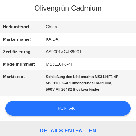
Olivengrün Cadmium
QUALITÄTSKONTROLLE
Herkunftsort:
China
NEUIGKEITEN
Markenname:
KAIDA
Zertifizierung:
AS9001&GJB9001
RECHTSSACHEN
Modellnummer:
MS3116F8-4P
BITTE UM
Markieren:
,
Schließung des Lötkontakts MS3116F8-4P
,
MS3116F8-4P Olivengrünes Cadmium
EIN
500V Mil 26482 Steckverbinder
ANGEBOT
KONTAKT!
SITEMAP
DETAILS ENTFALTEN