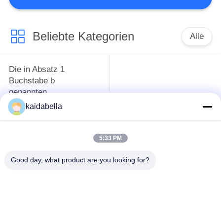
NEUIGKEITEN
Beliebte Kategorien
Alle
RECHTSSACHEN
Die in Absatz 1
BITTE UM
Buchstabe b
genannten
EIN
Vorschriften gelten
MIL-DTL-26482 Serie
kaidabella
ANGEBOT
für die in Absatz 1
Buchstabe b
genannten
5:33 PM
SITEMAP
Good day, what product are you looking for?
Kreisförmiges
PRIVACY
Mit einer Breite von
elektrisches
mehr als 20 mm
POLICY
Steckverbinder
Verbindungen aus