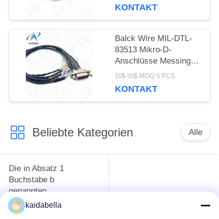
KONTAKT
Balck Wire MIL-DTL-
83513 Mikro-D-
Anschlüsse Messing
Kupplungsmutter
20$-50$ MOQ:5 PCS
Mikro-D-Anschluss
KONTAKT
Beliebte Kategorien
Alle
Die in Absatz 1
Buchstabe b
genannten
Vorschriften gelten
MIL-DTL-26482 Serie
kaidabella
für die in Absatz 1