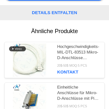
PRIVACY
DETAILS ENTFALTEN
POLICY
Ähnliche Produkte
Hochgeschwindigkeits-
MIL-DTL-83513 Mikro-
D-Anschlüsse
Weibliche Rechteck Mil
20$-50$ MOQ:5 PCS
DTL 83513 2
KONTAKT
Einheitliche
Anschlüsse für Mikro-
D-Anschlüsse mit Pin
83513
20$-50$ MOQ:5 PCS