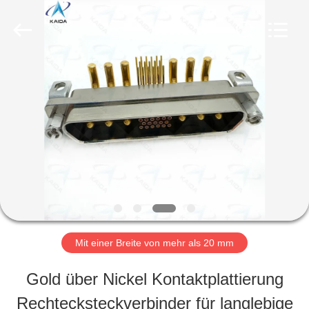
b
genannten
Lieferant.
Copyright
©
2023
ZU
-
2026
KAIDA
HAUSE
HOLDING
LIMITED.
All
Rights
PRODUKTE
Reserved.
ÜBER
UNS
Mit einer Breite von mehr als 20 mm
Gold über Nickel Kontaktplattierung
WERKSBESICHTIGUNG
Rechtecksteckverbinder für langlebige