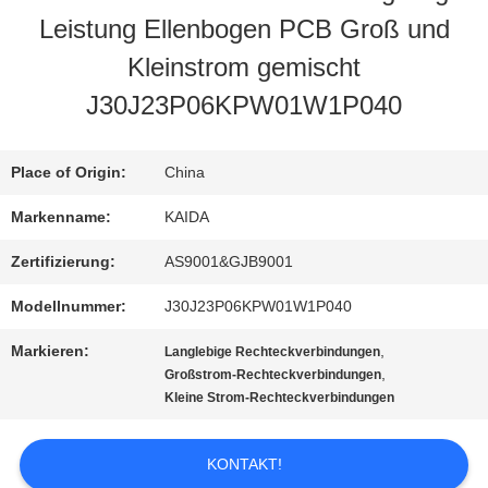
Leistung Ellenbogen PCB Groß und
QUALITÄTSKONTROLLE
Kleinstrom gemischt
J30J23P06KPW01W1P040
NEUIGKEITEN
Place of Origin:
China
RECHTSSACHEN
Markenname:
KAIDA
Zertifizierung:
AS9001&GJB9001
BITTE UM
Modellnummer:
J30J23P06KPW01W1P040
EIN
Markieren:
,
Langlebige Rechteckverbindungen
ANGEBOT
,
Großstrom-Rechteckverbindungen
Kleine Strom-Rechteckverbindungen
SITEMAP
KONTAKT!