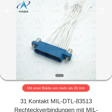
b
genannten
Lieferant.
Copyright
©
2023
ZU
-
2026
KAIDA
HAUSE
HOLDING
LIMITED.
All
Rights
PRODUKTE
Reserved.
ÜBER
UNS
Mit einer Breite von mehr als 20 mm
31 Kontakt MIL-DTL-83513
WERKSBESICHTIGUNG
Rechteckverbindungen mit MIL-