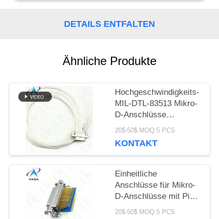
PRIVACY
DETAILS ENTFALTEN
POLICY
Ähnliche Produkte
Hochgeschwindigkeits-
MIL-DTL-83513 Mikro-
D-Anschlüsse
Weibliche Rechteck Mil
20$-50$ MOQ:5 PCS
DTL 83513 2
KONTAKT
Einheitliche
Anschlüsse für Mikro-
D-Anschlüsse mit Pin
83513
20$-50$ MOQ:5 PCS