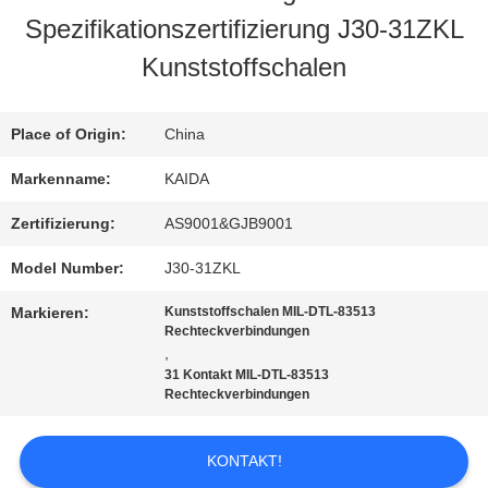
Spezifikationszertifizierung J30-31ZKL
QUALITÄTSKONTROLLE
Kunststoffschalen
NEUIGKEITEN
Place of Origin:
China
Markenname:
KAIDA
RECHTSSACHEN
Zertifizierung:
AS9001&GJB9001
Model Number:
J30-31ZKL
BITTE UM
Markieren:
Kunststoffschalen MIL-DTL-83513
EIN
Rechteckverbindungen
,
ANGEBOT
31 Kontakt MIL-DTL-83513
Rechteckverbindungen
SITEMAP
KONTAKT!