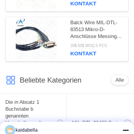
KONTAKT
Balck Wire MIL-DTL-
83513 Mikro-D-
Anschlüsse Messing
Kupplungsmutter
20$-50$ MOQ:5 PCS
Mikro-D-Anschluss
KONTAKT
Beliebte Kategorien
Alle
Die in Absatz 1
Buchstabe b
genannten
Vorschriften gelten
MIL-DTL-26482 Serie
für die in Absatz 1
kaidabella