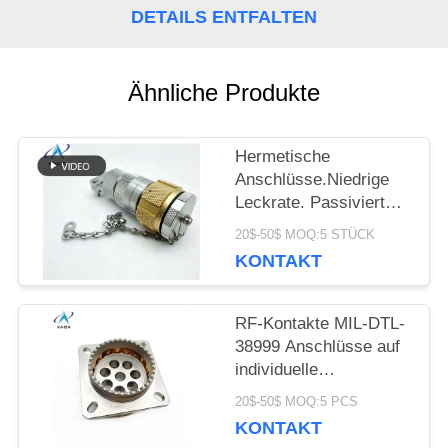
DETAILS ENTFALTEN
PRIVACY
POLICY
Ähnliche Produkte
Hermetische
Anschlüsse.Niedrige
Leckrate. Passiviert
aus Edelstahl.220-
20$-50$ MOQ:5 STÜCK
06E16-19PN.
KONTAKT
RF-Kontakte MIL-DTL-
38999 Anschlüsse auf
individuelle
Anforderung.Empfänger
20$-50$ MOQ:5 PCS
mit 8 Pins.J599-Z-21-
KONTAKT
8-JC400