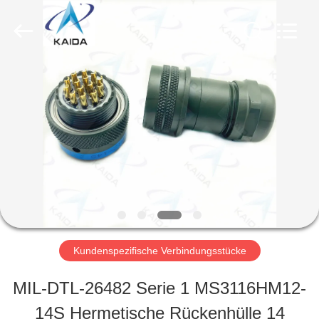
b
genannten
Lieferant.
Copyright
©
2023
ZU
-
2026
KAIDA
HAUSE
HOLDING
LIMITED.
All
Rights
PRODUKTE
Reserved.
ÜBER
UNS
Kundenspezifische Verbindungsstücke
MIL-DTL-26482 Serie 1 MS3116HM12-
WERKSBESICHTIGUNG
14S Hermetische Rückenhülle 14