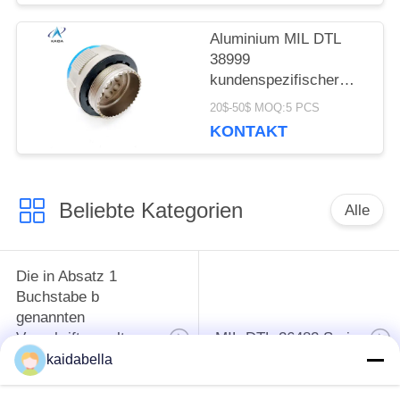
Aluminium MIL DTL
38999
kundenspezifischer
kreisförmiger Stecker
20$-50$ MOQ:5 PCS
mit 8 Pins für HF-
KONTAKT
Kontakte.J599-T-21-8-
JC400
Beliebte Kategorien
Alle
Die in Absatz 1
Buchstabe b
genannten
Vorschriften gelten
MIL-DTL-26482 Serie
für die in Absatz 1
kaidabella
Buchstabe b
genannten