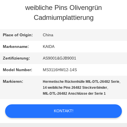
weibliche Pins Olivengrün
QUALITÄTSKONTROLLE
Cadmiumplattierung
NEUIGKEITEN
Place of Origin:
China
Markenname:
KAIDA
RECHTSSACHEN
Zertifizierung:
AS9001&GJB9001
Model Number:
MS3116HM12-14S
BITTE UM
Markieren:
,
Hermetische Rückenhülle MIL-DTL-26482 Serie
EIN
,
14 weibliche Pins 26482 Steckverbinder
MIL-DTL-26482 Anschlüsse der Serie 1
ANGEBOT
KONTAKT!
SITEMAP