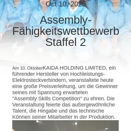
Oct 10, 2025
NEUIGKEITEN
Assembly-
Fähigkeitswettbewerb
RECHTSSACHEN
Staffel 2
BITTE UM
EIN
ANGEBOT
KAIDA HOLDING LIMITED, ein
Am 10. Oktober
führender Hersteller von Hochleistungs-
Elektrosteckverbindern, veranstaltete heute
SITEMAP
eine große Preisverleihung, um die Gewinner
seines mit Spannung erwarteten
"Assembly Skills Competition" zu ehren. Die
PRIVACY
Veranstaltung feierte das außergewöhnliche
Talent, die Hingabe und das technische
POLICY
Können seiner Mitarbeiter in der Produktion.