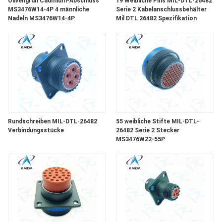
Olivengrün Cadmium-Abschluss
19 Weibliche Pins MIL-DTL-26482
MS3476W14-4P 4 männliche
Serie 2 Kabelanschlussbehälter
Nadeln MS3476W14-4P
Mil DTL 26482 Spezifikation
Rundschreiben MIL-DTL-26482
55 weibliche Stifte MIL-DTL-
Verbindungsstücke
26482 Serie 2 Stecker
MS3476W22-55P