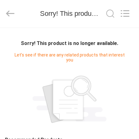
b
genannten
Lieferant.
Copyright
Sorry! This product is no longer available.
©
2023
-
2026
ZU
KAIDA
HOLDING
LIMITED.
HAUSE
All
Sorry! This product is no longer available.
Rights
Reserved.
Let's see if there are any related products that interest
you
PRODUKTE
ÜBER
UNS
WERKSBESICHTIGUNG
QUALITÄTSKONTROLLE