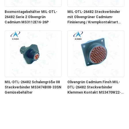
Boxmontagebehälter MIL-DTL-
MIL-DTL-26482 Steckverbinder
26482 Serie 2 Olivengrün
mit Olivengrüner Cadmium-
Cadmium MS3112E16-26P
Finixierung / Krempkontaktart
MS3470B08-33SN
Schmalflanschenbehälter
MIL-DTL-26482 Schalengröße 08
Olivengrün Cadmium Finsh MIL-
Steckverbinder MS3474B08-33SN
DTL-26482 Steckverbinder
Gemüsebehälter
Klemmen Kontakt MS3470W22-
55P