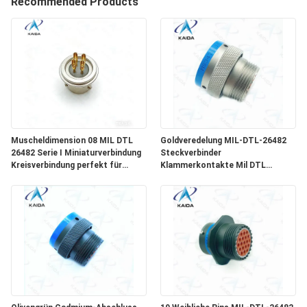
Recommended Products
NEUIGKEITEN
RECHTSSACHEN
BITTE UM
EIN
Muscheldimension 08 MIL DTL
Goldveredelung MIL-DTL-26482
ANGEBOT
26482 Serie I Miniaturverbindung
Steckverbinder
Kreisverbindung perfekt für
Klammerkontakte Mil DTL
militärische
26482h 12 weibliche Pins
Kommunikationsgeräte
SITEMAP
PRIVACY
POLICY