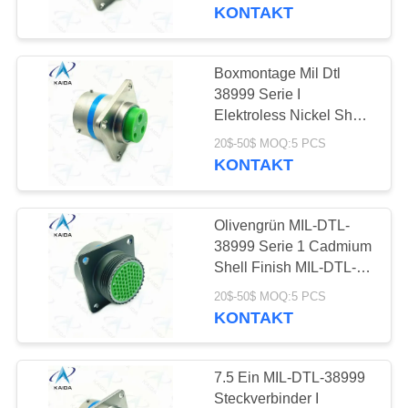
KONTAKT
NEUIGKEITEN
Boxmontage Mil Dtl
51
RECHTSSACHEN
38999 Serie I
Kreisförmiges
Elektroless Nickel Shell
Mil Dtl
BITTE UM
elektrisches
20$-50$ MOQ:5 PCS
38999m.MS27505E15F03PN
KONTAKT
EIN
Steckverbinder
ANGEBOT
Olivengrün MIL-DTL-
38999 Serie 1 Cadmium
SITEMAP
Shell Finish MIL-DTL-
45
38999 Steckverbinder
20$-50$ MOQ:5 PCS
Mit einer Breite von
KONTAKT
PRIVACY
mehr als 20 mm
POLICY
7.5 Ein MIL-DTL-38999
Steckverbinder I