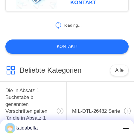
KONTAKT
32
Kundenspezifische
loading...
Verbindungsstücke
KONTAKT!
Beliebte Kategorien
Alle
4
USB-
Die in Absatz 1
Kreislaufanschlüsse
Buchstabe b
genannten
Vorschriften gelten
MIL-DTL-26482 Serie
für die in Absatz 1
Buchstabe b
kaidabella
genannten