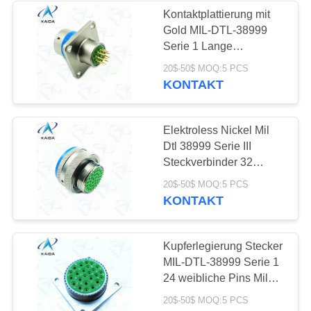
Kontaktplattierung mit
Gold MIL-DTL-38999
41
Serie 1 Lange
Leiterplatte D38999
20$-50$ MOQ:5 PCS
Verbindungszubehör
Serie I
KONTAKT
Elektroless Nickel Mil
Dtl 38999 Serie III
Steckverbinder 32
männliche Stifte 38999
5
20$-50$ MOQ:5 PCS
Serie 3
KONTAKT
Verbindungskabel
Kupferlegierung Stecker
MIL-DTL-38999 Serie 1
24 weibliche Pins Mil
D38999 Steckverbinder
20$-50$ MOQ:5 PCS