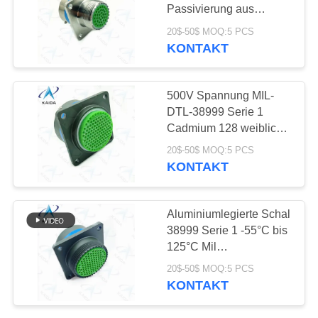
Passivierung aus
Edelstahl Mil D 38999
20$-50$ MOQ:5 PCS
KONTAKT
15
J14 Steckverbinder
500V Spannung MIL-
DTL-38999 Serie 1
Cadmium 128 weibliche
Pins Mil Dtl
20$-50$ MOQ:5 PCS
38999l.MS27505E25B35P
KONTAKT
11
Aluminiumlegierte Schal
Verbindungen aus
38999 Serie 1 -55°C bis
125°C Mil
Glasfasern
Kreisverbindungen
20$-50$ MOQ:5 PCS
38999
KONTAKT